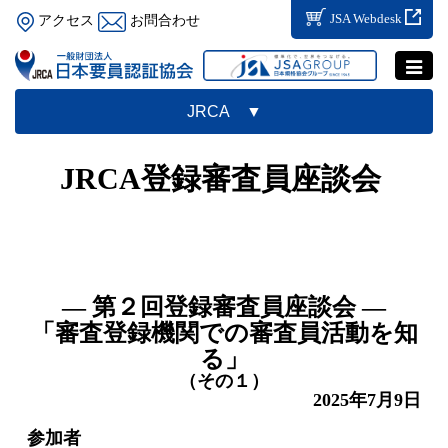
JSA Webdesk
アクセス
お問合わせ
Toggle
navigat
JRCA ▼
JRCA登録審査員座談会
― 第２回登録審査員座談会 ―
「審査登録機関での審査員活動を知
る」
（その１）
2025年7月9日
参加者