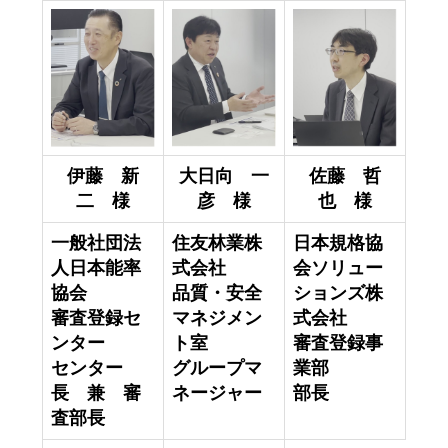
伊藤 新
大日向 一
佐藤 哲
二 様
彦 様
也 様
一般社団法
住友林業株
日本規格協
人日本能率
式会社
会ソリュー
協会
品質・安全
ションズ株
審査登録セ
マネジメン
式会社
ンター
ト室
審査登録事
センター
グループマ
業部
長 兼 審
ネージャー
部長
査部長