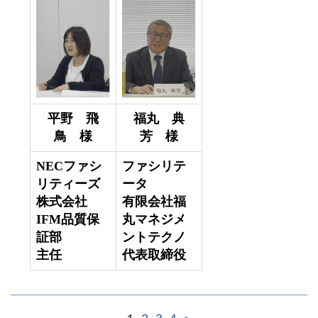
平野 飛
福丸 典
鳥 様
芳 様
NECファシ
ファシリテ
リティーズ
ータ
株式会社
有限会社福
IFM品質保
丸マネジメ
証部
ントテクノ
主任
代表取締役