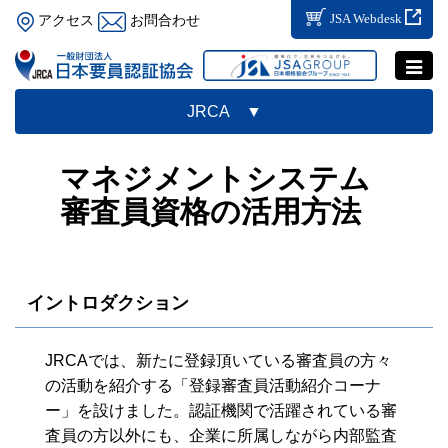
JSA Webdesk
アクセス
お問合わせ
Toggle
navigat
JRCA ▼
マネジメントシステム
審査員資格の活用方法
イントロダクション
JRCAでは、新たに登録頂いている審査員の方々
の活動を紹介する「登録審査員活動紹介コーナ
ー」を設けました。認証機関で活躍されている審
査員の方以外にも、企業に所属しながら内部監査